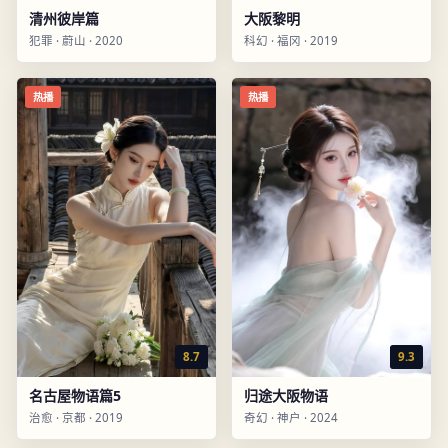
清州彼岸篇
大阪黎明
犯罪
·
蔚山
·
2020
科幻
·
福冈
·
2019
热播
热播
8.7
9.3
名古屋物语篇5
归途大阪物语
治愈
·
京都
·
2019
奇幻
·
神户
·
2024