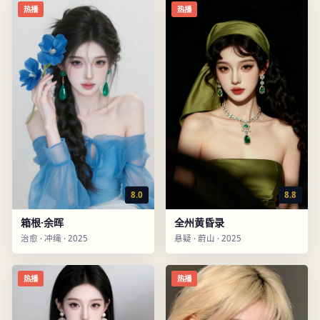
热播
热播
8.0
8.8
箱根·余晖
全州黄昏录
治愈
·
冲绳
·
2025
悬疑
·
蔚山
·
2025
热播
热播