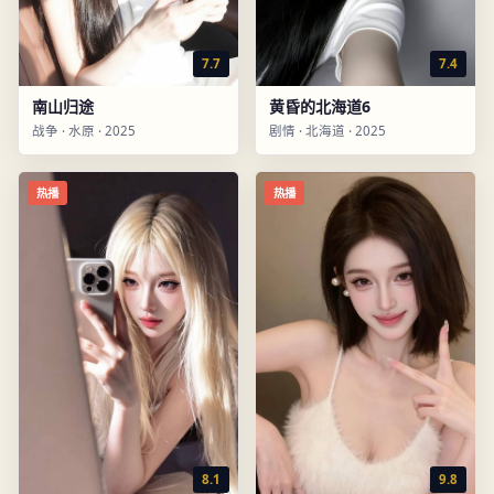
7.7
7.4
南山归途
黄昏的北海道6
战争
·
水原
·
2025
剧情
·
北海道
·
2025
热播
热播
8.1
9.8