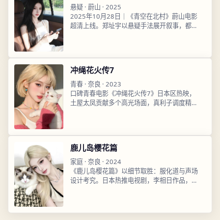
悬疑
·
蔚山
·
2025
2025年10月28日｜《青空在北村》蔚山电影
超清上线。郑址宇以悬疑手法展开叙事，都暻
秀、朴恩斌演技在线，高清日韩影视在线观
看，即开即播流畅不卡顿。
冲绳花火传7
青春
·
奈良
·
2023
口碑青春电影《冲绳花火传7》日本区热映，
土屋太凤贡献多个高光场面，真利子调度精
准，2023年5月9日播出后评分稳定，超清完
整版已上架，高清日韩影视在线观看完整版已
收录。
鹿儿岛樱花篇
家庭
·
奈良
·
2024
《鹿儿岛樱花篇》以细节取胜：服化道与声场
设计考究。日本热推电视剧，李相日作品，高
畑充希、伊藤英明主演，2024年9月28日上
线，高清日韩影视在线观看即点即播。