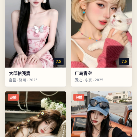
7.5
7.6
大邱信笺篇
广岛青空
喜剧
·
济州
·
2025
历史
·
东京
·
2025
热播
热播