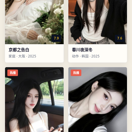
7.9
7.6
京都之告白
春川夜深冬
家庭
·
大阪
·
2025
动作
·
韩国
·
2025
热播
热播