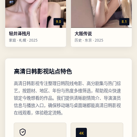
9.0
8.1
轻井泽残月
大阪传说
家庭
·
札幌
·
2025
历史
·
东京
·
2025
高清日韩影视站点特色
高清日韩影视专注整理日韩院线电影、高分剧集与热门综
艺，按题材、地区、年份与热度多维筛选，帮助观众快速
锁定今晚想看的作品。我们提供清晰剧情简介、导演演员
信息与播放入口，确保移动端与桌面端都能高清日韩影视
在线观看，体验稳定流畅。
4K