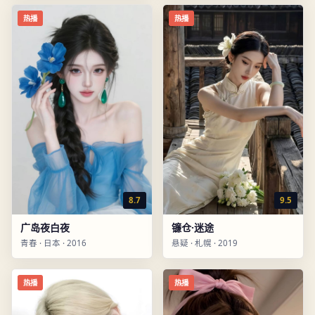
热播
热播
8.7
9.5
广岛夜白夜
镰仓·迷途
青春
·
日本
·
2016
悬疑
·
札幌
·
2019
热播
热播