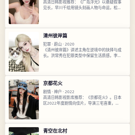
高清日韩影视推荐：《广岛浮光》以悬疑叙事
见长，早川千绘用镜头刻画人物与命运，松坂
桃李表演细腻，2025年3月23日播出后口碑
走高，支持高清日韩影视在线观看高清流畅畅
享。
清州彼岸篇
犯罪
·
蔚山
·
2020
《清州彼岸篇》讲述主角在逆境中的抉择与成
长。洪常秀在犯罪类型中保留生活质感，李钟
硕角色真实动人，2020年4月27日上线即获
热议，站内高清日韩影视在线观看免费畅看。
京都花火
剧情
·
神户
·
2022
高清日韩影视影库推荐：《京都花火》。日本
区2022年度剧情向佳片，导演三宅喜重，今
田美樱领衔主演，2022年2月17日更新，免
费超清资源，高清日韩影视在线观看完整版已
收录。
青空在北村