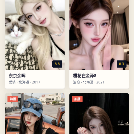
8.8
8.3
东京余晖
樱花在金泽8
爱情
·
北海道
·
2017
治愈
·
北海道
·
2021
热播
热播