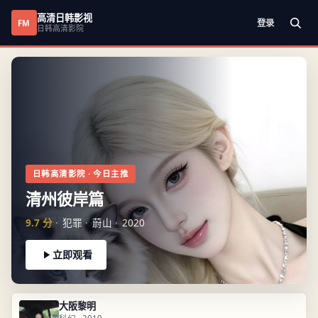
高清日韩影视
登录
FM
日韩高清影院
日韩高清影院
· 今日主推
清州彼岸篇
9.7
分
犯罪
蔚山
2020
立即观看
大阪黎明