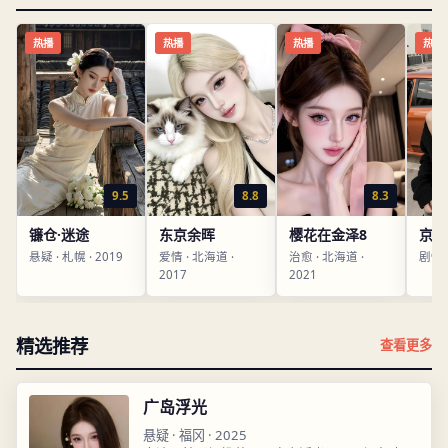
热播
热播
热播
热播
9.5
8.8
8.3
镰仓·迷途
东京余晖
樱花在金泽8
京都
悬疑
·
札幌
·
2019
爱情
·
北海道
·
治愈
·
北海道
·
剧情
2017
2021
精选推荐
查看更多
广岛浮光
悬疑
·
福冈
·
2025