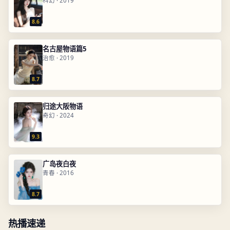
科幻
·
2019
8.6
名古屋物语篇5
治愈
·
2019
8.7
归途大阪物语
奇幻
·
2024
9.3
广岛夜白夜
青春
·
2016
8.7
热播速递