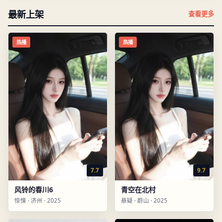
最新上架
查看更多
热播
热播
7.7
9.7
风铃的春川6
青空在北村
惊悚
·
济州
·
2025
悬疑
·
蔚山
·
2025