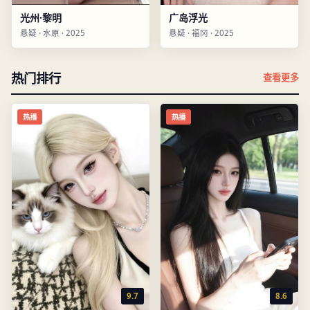
光州·黎明
广岛浮光
悬疑
·
水原
·
2025
悬疑
·
福冈
·
2025
热门排行
查看更多
热播
热播
9.7
8.6