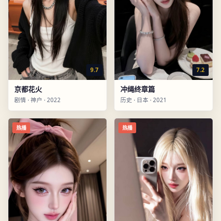
9.7
7.2
京都花火
冲绳终章篇
剧情
·
神户
·
2022
历史
·
日本
·
2021
热播
热播